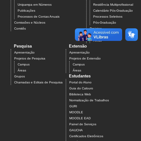
Unipampa em Números
Residência Multiprofissional
Publicações
Calendário Pós-Graduação
Processos de Contas Anuais
Processos Seletivos
Comissões e Núcleos
Pós-Graduação
Comitês
Projetos
Campus
Áreas
Pesquisa
Extensão
Apresentação
Apresentação
Projetos de Pesquisa
Projetos de Extensão
Campus
Campus
Áreas
Áreas
Estudantes
Grupos
Chamadas e Editais de Pesquisa
Portal do Aluno
Guia do Calouro
Biblioteca Web
Normalização de Trabalhos
GURI
MOODLE
MOODLE EAD
Painel de Serviços
GAUCHA
Certificados Eletrônicos