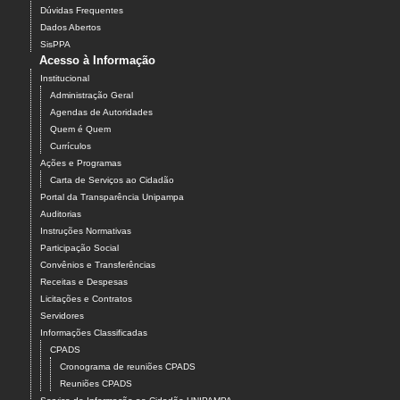
Dúvidas Frequentes
Dados Abertos
SisPPA
Acesso à Informação
Institucional
Administração Geral
Agendas de Autoridades
Quem é Quem
Currículos
Ações e Programas
Carta de Serviços ao Cidadão
Portal da Transparência Unipampa
Auditorias
Instruções Normativas
Participação Social
Convênios e Transferências
Receitas e Despesas
Licitações e Contratos
Servidores
Informações Classificadas
CPADS
Cronograma de reuniões CPADS
Reuniões CPADS