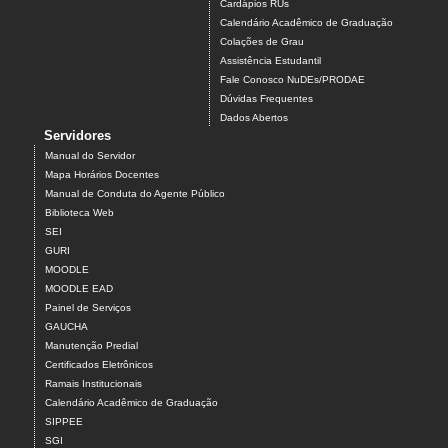
Cardápios RUs
Calendário Acadêmico de Graduação
Colações de Grau
Assistência Estudantil
Fale Conosco NuDEs/PRODAE
Dúvidas Frequentes
Dados Abertos
Servidores
Manual do Servidor
Mapa Horários Docentes
Manual de Conduta do Agente Público
Biblioteca Web
SEI
GURI
MOODLE
MOODLE EAD
Painel de Serviços
GAUCHA
Manutenção Predial
Certificados Eletrônicos
Ramais Institucionais
Calendário Acadêmico de Graduação
SIPPEE
SGI