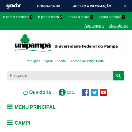
Pular
COMUNICA BR
ACESSO À INFORMAÇÃO
PART
para o
IR
Ir para o conteúdo
1
Ir para o menu
2
Ir para a busca
3
Ir para o rodapé
4
conteúdo
PARA
principal
Alto contraste
Mapa do site
O
CONTEÚDO
Português
English
Español
Acesso ao Antigo Portal
Ouvidoria
MENU PRINCIPAL
CAMPI