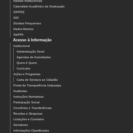
Ramais Institucionais
Calendário Acadêmico de Graduação
SIPPEE
SGI
Dúvidas Frequentes
Dados Abertos
SisPPA
Acesso à Informação
Institucional
Administração Geral
Agendas de Autoridades
Quem é Quem
Currículos
Ações e Programas
Carta de Serviços ao Cidadão
Portal da Transparência Unipampa
Auditorias
Instruções Normativas
Participação Social
Convênios e Transferências
Receitas e Despesas
Licitações e Contratos
Servidores
Informações Classificadas