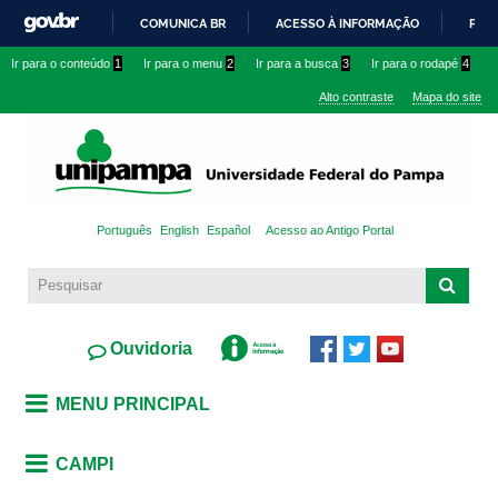
Pular
COMUNICA BR
ACESSO À INFORMAÇÃO
PART
para o
IR
Ir para o conteúdo
1
Ir para o menu
2
Ir para a busca
3
Ir para o rodapé
4
conteúdo
PARA
principal
Alto contraste
Mapa do site
O
CONTEÚDO
Português
English
Español
Acesso ao Antigo Portal
Ouvidoria
MENU PRINCIPAL
CAMPI