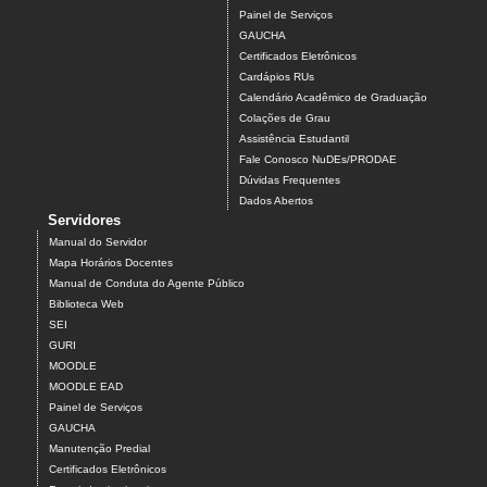
Painel de Serviços
GAUCHA
Certificados Eletrônicos
Cardápios RUs
Calendário Acadêmico de Graduação
Colações de Grau
Assistência Estudantil
Fale Conosco NuDEs/PRODAE
Dúvidas Frequentes
Dados Abertos
Servidores
Manual do Servidor
Mapa Horários Docentes
Manual de Conduta do Agente Público
Biblioteca Web
SEI
GURI
MOODLE
MOODLE EAD
Painel de Serviços
GAUCHA
Manutenção Predial
Certificados Eletrônicos