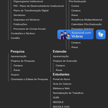
Organograma Institucional
Pós-Graduação
PDI - Plano de Desenvolvimento Institucional
Cursos
Plano de Transformação Digital
Campus
Servidores
Áreas
Unipampa em Números
Residência Multiprofissional
Publicações
Calendário Pós-Graduação
Processos de Contas Anuais
Processos Seletivos
Comissões e Núcleos
Pós-Graduação
Comitês
Projetos
Campus
Áreas
Pesquisa
Extensão
Apresentação
Apresentação
Projetos de Pesquisa
Projetos de Extensão
Campus
Campus
Áreas
Áreas
Estudantes
Grupos
Chamadas e Editais de Pesquisa
Portal do Aluno
Guia do Calouro
Biblioteca Web
Normalização de Trabalhos
GURI
MOODLE
MOODLE EAD