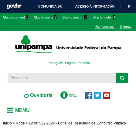
Skip to
COMUNICA BR
ACESSO À INFORMAÇÃO
PART
main
IR
Skip to content
1
Skip to menu
2
Skip to search
3
Skip to footer
4
content
PARA
High contrast
Sitemap
O
CONTEÚDO
Português
English
Español
Ouvidoria
MENU
Início
>
Node
>
Edital 522/2024 - Edital de Resultado de Concurso Público