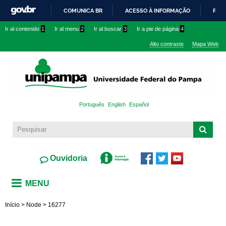
Pasar al
COMUNICA BR
ACESSO À INFORMAÇÃO
PART
contenido
IR
Ir al contenido
1
Ir al menu
2
Ir al buscar
3
Ir a pie de página
4
principal
PARA
Alto contraste
Mapa Web
O
CONTEÚDO
Português
English
Español
Ouvidoria
MENU
Início
>
Node
>
16277