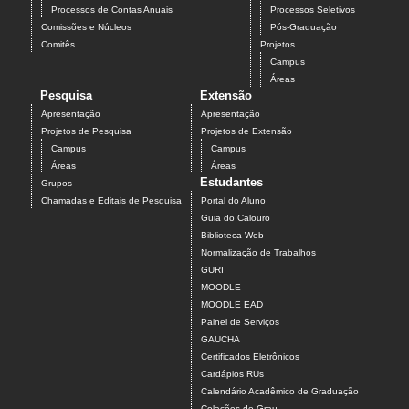
Processos de Contas Anuais
Processos Seletivos
Comissões e Núcleos
Pós-Graduação
Comitês
Projetos
Campus
Áreas
Pesquisa
Extensão
Apresentação
Apresentação
Projetos de Pesquisa
Projetos de Extensão
Campus
Campus
Áreas
Áreas
Estudantes
Grupos
Chamadas e Editais de Pesquisa
Portal do Aluno
Guia do Calouro
Biblioteca Web
Normalização de Trabalhos
GURI
MOODLE
MOODLE EAD
Painel de Serviços
GAUCHA
Certificados Eletrônicos
Cardápios RUs
Calendário Acadêmico de Graduação
Colações de Grau