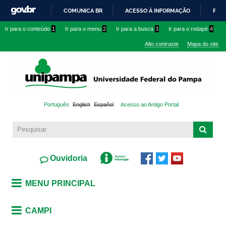
Pular
COMUNICA BR
ACESSO À INFORMAÇÃO
PART
para o
IR
Ir para o conteúdo
1
Ir para o menu
2
Ir para a busca
3
Ir para o rodapé
4
conteúdo
PARA
principal
Alto contraste
Mapa do site
O
CONTEÚDO
Português
English
Español
Acesso ao Antigo Portal
Ouvidoria
MENU PRINCIPAL
CAMPI