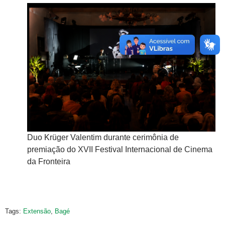
l
Za
Duo Krüger Valentim durante cerimônia de
In
premiação do XVII Festival Internacional de Cinema
da Fronteira
Tags:
Extensão
,
Bagé