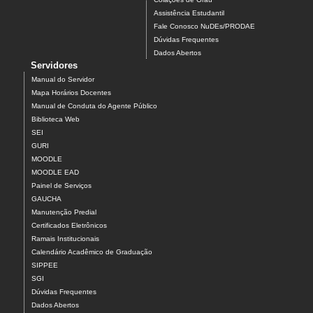
Assistência Estudantil
Fale Conosco NuDEs/PRODAE
Dúvidas Frequentes
Dados Abertos
Servidores
Manual do Servidor
Mapa Horários Docentes
Manual de Conduta do Agente Público
Biblioteca Web
SEI
GURI
MOODLE
MOODLE EAD
Painel de Serviços
GAUCHA
Manutenção Predial
Certificados Eletrônicos
Ramais Institucionais
Calendário Acadêmico de Graduação
SIPPEE
SGI
Dúvidas Frequentes
Dados Abertos