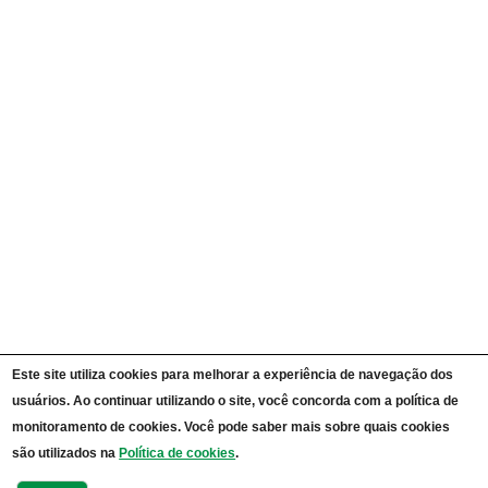
Ações e Programas
Carta de Serviços ao Cidadão
Portal da Transparência Unipampa
Auditorias
Instruções Normativas
Participação Social
Convênios e Transferências
Receitas e Despesas
Licitações e Contratos
Servidores
Informações Classificadas
CPADS
Cronograma de reuniões CPADS
Reuniões CPADS
Serviço de Informação ao Cidadão UNIPAMPA
Vídeos Lei de Acesso à Informação
Notícias SIC UNIPAMPA
Relatórios Estatísticos SIC UNIPAMPA
Este site utiliza cookies para melhorar a experiência de navegação dos
Fluxograma SIC UNIPAMPA
usuários. Ao continuar utilizando o site, você concorda com a política de
Perguntas Frequentes
Dados Abertos
monitoramento de cookies. Você pode saber mais sobre quais cookies
Sobre a Lei de Acesso à Informação
são utilizados na
Política de cookies
.
LGPD - Lei Geral de Proteção de Dados Pessoais
Transparência e Prestação de Contas