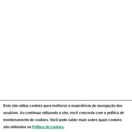
Currículos
Ações e Programas
Carta de Serviços ao Cidadão
Portal da Transparência Unipampa
Auditorias
Instruções Normativas
Participação Social
Convênios e Transferências
Receitas e Despesas
Licitações e Contratos
Servidores
Informações Classificadas
CPADS
Cronograma de reuniões CPADS
Reuniões CPADS
Serviço de Informação ao Cidadão UNIPAMPA
Vídeos Lei de Acesso à Informação
Notícias SIC UNIPAMPA
Relatórios Estatísticos SIC UNIPAMPA
Este site utiliza cookies para melhorar a experiência de navegação dos
Fluxograma SIC UNIPAMPA
usuários. Ao continuar utilizando o site, você concorda com a política de
Perguntas Frequentes
Dados Abertos
monitoramento de cookies. Você pode saber mais sobre quais cookies
Sobre a Lei de Acesso à Informação
são utilizados na
Política de cookies
.
LGPD - Lei Geral de Proteção de Dados Pessoais