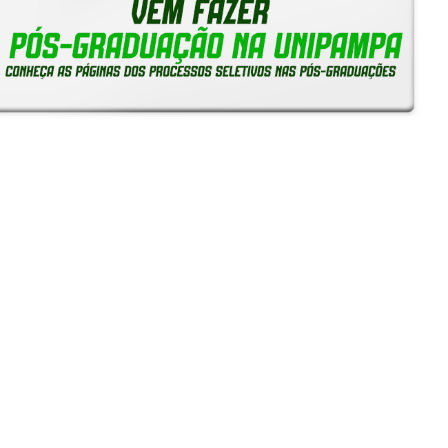
Notícias
Reitoria em Ação
Gerais
Servidores
Estudantes
Unipampa capta mais de R$ 443 mil em edital da Fapergs
e amplia quadro de bolsistas de produtividade do CNPq
24/07/2026 - 10:24
SIEPE 2026: Inscrições começam na segunda-feira, 13