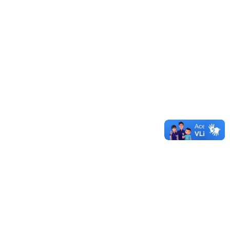
Edital 249/2026 - Edital de Retificação do Edital 230/2026
03/08/2026 - 15:30
Edital 233/2026 - Edital de Retificação do Edital 230/2026
22/07/2026 - 11:05
Edital 232/2026 - Edital de Retificação Resultado de
Processo Seletivo Simplificado para Professor Substituto
22/07/2026 - 07:31
Edital 230/2026 - Edital de Seleção de Tutores de Apoio
Presencial para Atuar na Escultaqui/Unipampa
20/07/2026 - 15:37
Edital 228/2026 - Edital de Processo Seletivo
Complementar para Ingresso no Programa de Residência
Médica em Cirurgia Geral da Unipampa
17/07/2026 - 16:54
Edital 212/2026 - Edital de Resultado de Concurso Público
06/07/2026 - 08:49
Mais