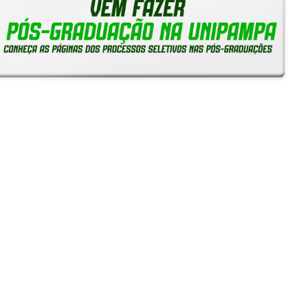
Notícias
Reitoria em Ação
Gerais
Servidores
Estudantes
Unipampa capta mais de R$ 443 mil em edital da Fapergs
e amplia quadro de bolsistas de produtividade do CNPq
24/07/2026 - 10:24
SIEPE 2026: Inscrições começam na segunda-feira, 13