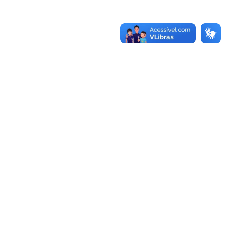
UNIDADES
Reitoria
Rua Professora Melanie Granier, 51
Centro, Bagé, RS
Fone:
(53)3240-5400
CEP:
96400-590
Alegrete
Bagé
Av. Tiarajú, 810
Av. Maria Anunciação Gomes de
Ibirapuitã, Alegrete, RS
Godoy, 1650
Fone:
(55)3421-8400
Malafaia, Bagé, RS
CEP:
97546-550
Fone:
(53)3240-3600
CEP:
96413-170
Caçapava do Sul
Dom Pedrito
Av. Pedro Anunciação, 111
Rua 21 de abril, 80
Vila Batista, Caçapava do Sul, RS
São Gregório, Dom Pedrito, RS