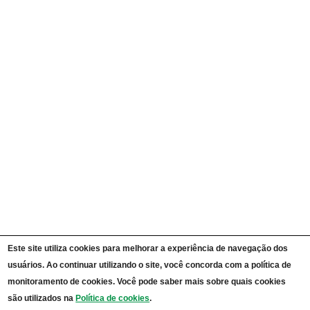
Currículos
Ações e Programas
Carta de Serviços ao Cidadão
Portal da Transparência Unipampa
Auditorias
Instruções Normativas
Participação Social
Convênios e Transferências
Receitas e Despesas
Licitações e Contratos
Servidores
Informações Classificadas
CPADS
Cronograma de reuniões CPADS
Reuniões CPADS
Serviço de Informação ao Cidadão UNIPAMPA
Vídeos Lei de Acesso à Informação
Notícias SIC UNIPAMPA
Relatórios Estatísticos SIC UNIPAMPA
Este site utiliza cookies para melhorar a experiência de navegação dos
Fluxograma SIC UNIPAMPA
usuários. Ao continuar utilizando o site, você concorda com a política de
Perguntas Frequentes
Dados Abertos
monitoramento de cookies. Você pode saber mais sobre quais cookies
Sobre a Lei de Acesso à Informação
são utilizados na
Política de cookies
.
LGPD - Lei Geral de Proteção de Dados Pessoais