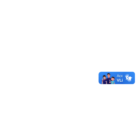
Edital 2512026 - Edital de Retificação do Edital 228/2026
06/08/2026 - 15:43
Edital 249/2026 - Edital de Retificação do Edital 230/2026
03/08/2026 - 15:30
Edital 233/2026 - Edital de Retificação do Edital 230/2026
22/07/2026 - 11:05
Edital 232/2026 - Edital de Retificação Resultado de
Processo Seletivo Simplificado para Professor Substituto
22/07/2026 - 07:31
Edital 230/2026 - Edital de Seleção de Tutores de Apoio
Presencial para Atuar na Escultaqui/Unipampa
20/07/2026 - 15:37
Edital 228/2026 - Edital de Processo Seletivo
Complementar para Ingresso no Programa de Residência
Médica em Cirurgia Geral da Unipampa
17/07/2026 - 16:54
Mais