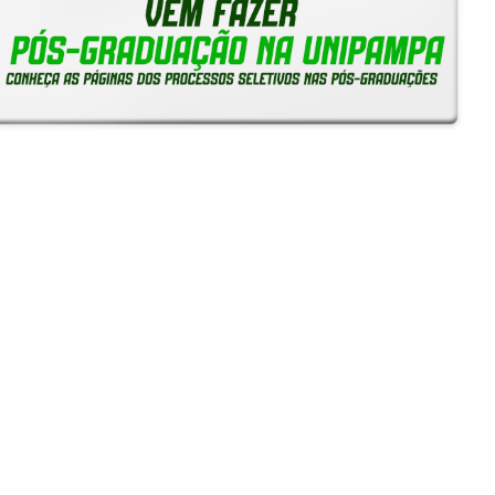
Notícias
Reitoria em Ação
Gerais
Servidores
Estudantes
Unipampa capta mais de R$ 443 mil em edital da Fapergs
e amplia quadro de bolsistas de produtividade do CNPq
24/07/2026 - 10:24
SIEPE 2026: Inscrições começam na segunda-feira, 13