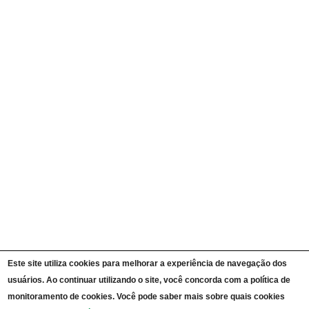
Quem é Quem
Currículos
Ações e Programas
Carta de Serviços ao Cidadão
Portal da Transparência Unipampa
Auditorias
Instruções Normativas
Participação Social
Convênios e Transferências
Receitas e Despesas
Licitações e Contratos
Servidores
Informações Classificadas
CPADS
Cronograma de reuniões CPADS
Reuniões CPADS
Serviço de Informação ao Cidadão UNIPAMPA
Vídeos Lei de Acesso à Informação
Notícias SIC UNIPAMPA
Relatórios Estatísticos SIC UNIPAMPA
Este site utiliza cookies para melhorar a experiência de navegação dos
Fluxograma SIC UNIPAMPA
Perguntas Frequentes
usuários. Ao continuar utilizando o site, você concorda com a política de
Dados Abertos
monitoramento de cookies. Você pode saber mais sobre quais cookies
Sobre a Lei de Acesso à Informação