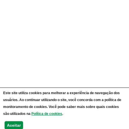
Carta de Serviços ao Cidadão
Portal da Transparência Unipampa
Auditorias
Instruções Normativas
Participação Social
Convênios e Transferências
Receitas e Despesas
Licitações e Contratos
Servidores
Informações Classificadas
CPADS
Cronograma de reuniões CPADS
Reuniões CPADS
Serviço de Informação ao Cidadão UNIPAMPA
Vídeos Lei de Acesso à Informação
Notícias SIC UNIPAMPA
Relatórios Estatísticos SIC UNIPAMPA
Este site utiliza cookies para melhorar a experiência de navegação dos
Fluxograma SIC UNIPAMPA
usuários. Ao continuar utilizando o site, você concorda com a política de
Perguntas Frequentes
Dados Abertos
monitoramento de cookies. Você pode saber mais sobre quais cookies
Sobre a Lei de Acesso à Informação
são utilizados na
Política de cookies
.
LGPD - Lei Geral de Proteção de Dados Pessoais
Transparência e Prestação de Contas
Aceitar
Consulta Processos Públicos