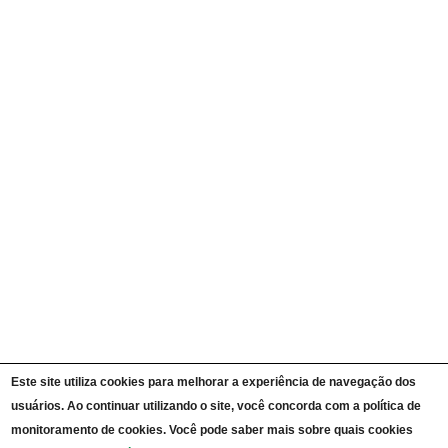
Quem é Quem
Currículos
Ações e Programas
Carta de Serviços ao Cidadão
Portal da Transparência Unipampa
Auditorias
Instruções Normativas
Participação Social
Convênios e Transferências
Receitas e Despesas
Licitações e Contratos
Servidores
Informações Classificadas
CPADS
Cronograma de reuniões CPADS
Reuniões CPADS
Serviço de Informação ao Cidadão UNIPAMPA
Vídeos Lei de Acesso à Informação
Notícias SIC UNIPAMPA
Relatórios Estatísticos SIC UNIPAMPA
Este site utiliza cookies para melhorar a experiência de navegação dos
Fluxograma SIC UNIPAMPA
Perguntas Frequentes
usuários. Ao continuar utilizando o site, você concorda com a política de
Dados Abertos
monitoramento de cookies. Você pode saber mais sobre quais cookies
Sobre a Lei de Acesso à Informação