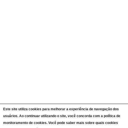
Quem é Quem
Currículos
Ações e Programas
Carta de Serviços ao Cidadão
Portal da Transparência Unipampa
Auditorias
Instruções Normativas
Participação Social
Convênios e Transferências
Receitas e Despesas
Licitações e Contratos
Servidores
Informações Classificadas
CPADS
Cronograma de reuniões CPADS
Reuniões CPADS
Serviço de Informação ao Cidadão UNIPAMPA
Vídeos Lei de Acesso à Informação
Notícias SIC UNIPAMPA
Relatórios Estatísticos SIC UNIPAMPA
Este site utiliza cookies para melhorar a experiência de navegação dos
Fluxograma SIC UNIPAMPA
Perguntas Frequentes
usuários. Ao continuar utilizando o site, você concorda com a política de
Dados Abertos
monitoramento de cookies. Você pode saber mais sobre quais cookies
Sobre a Lei de Acesso à Informação