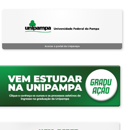
Pular
COMUNICA BR
ACESSO À INFORMAÇÃO
PART
para o
IR
Ir para o conteúdo
1
Ir para o menu
2
Ir para a busca
3
Ir para o rodapé
4
conteúdo
PARA
principal
Alto contraste
Mapa do site
O
CONTEÚDO
Português
English
Español
Acesso ao Antigo Portal
Ouvidoria
MENU PRINCIPAL
CAMPI