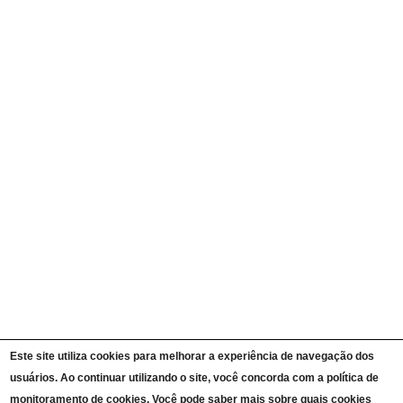
Agendas de Autoridades
Quem é Quem
Currículos
Ações e Programas
Carta de Serviços ao Cidadão
Portal da Transparência Unipampa
Auditorias
Instruções Normativas
Participação Social
Convênios e Transferências
Receitas e Despesas
Licitações e Contratos
Servidores
Informações Classificadas
CPADS
Cronograma de reuniões CPADS
Reuniões CPADS
Serviço de Informação ao Cidadão UNIPAMPA
Vídeos Lei de Acesso à Informação
Notícias SIC UNIPAMPA
Relatórios Estatísticos SIC UNIPAMPA
Este site utiliza cookies para melhorar a experiência de navegação dos
Fluxograma SIC UNIPAMPA
usuários. Ao continuar utilizando o site, você concorda com a política de
Perguntas Frequentes
Dados Abertos
monitoramento de cookies. Você pode saber mais sobre quais cookies