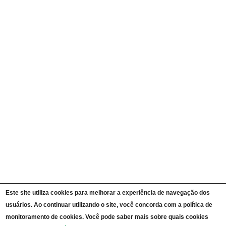
Quem é Quem
Currículos
Ações e Programas
Carta de Serviços ao Cidadão
Portal da Transparência Unipampa
Auditorias
Instruções Normativas
Participação Social
Convênios e Transferências
Receitas e Despesas
Licitações e Contratos
Servidores
Informações Classificadas
CPADS
Cronograma de reuniões CPADS
Reuniões CPADS
Serviço de Informação ao Cidadão UNIPAMPA
Vídeos Lei de Acesso à Informação
Notícias SIC UNIPAMPA
Relatórios Estatísticos SIC UNIPAMPA
Este site utiliza cookies para melhorar a experiência de navegação dos
Fluxograma SIC UNIPAMPA
Perguntas Frequentes
usuários. Ao continuar utilizando o site, você concorda com a política de
Dados Abertos
monitoramento de cookies. Você pode saber mais sobre quais cookies
Sobre a Lei de Acesso à Informação