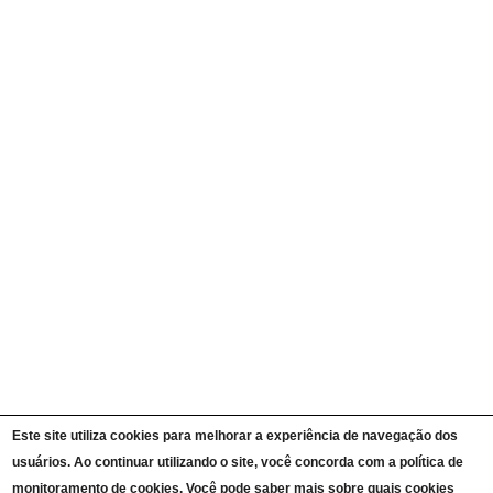
Agendas de Autoridades
Quem é Quem
Currículos
Ações e Programas
Carta de Serviços ao Cidadão
Portal da Transparência Unipampa
Auditorias
Instruções Normativas
Participação Social
Convênios e Transferências
Receitas e Despesas
Licitações e Contratos
Servidores
Informações Classificadas
CPADS
Cronograma de reuniões CPADS
Reuniões CPADS
Serviço de Informação ao Cidadão UNIPAMPA
Vídeos Lei de Acesso à Informação
Notícias SIC UNIPAMPA
Relatórios Estatísticos SIC UNIPAMPA
Este site utiliza cookies para melhorar a experiência de navegação dos
Fluxograma SIC UNIPAMPA
usuários. Ao continuar utilizando o site, você concorda com a política de
Perguntas Frequentes
Dados Abertos
monitoramento de cookies. Você pode saber mais sobre quais cookies