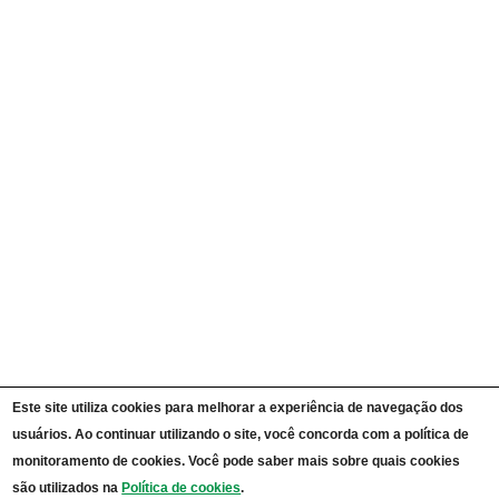
Currículos
Ações e Programas
Carta de Serviços ao Cidadão
Portal da Transparência Unipampa
Auditorias
Instruções Normativas
Participação Social
Convênios e Transferências
Receitas e Despesas
Licitações e Contratos
Servidores
Informações Classificadas
CPADS
Cronograma de reuniões CPADS
Reuniões CPADS
Serviço de Informação ao Cidadão UNIPAMPA
Vídeos Lei de Acesso à Informação
Notícias SIC UNIPAMPA
Relatórios Estatísticos SIC UNIPAMPA
Este site utiliza cookies para melhorar a experiência de navegação dos
Fluxograma SIC UNIPAMPA
usuários. Ao continuar utilizando o site, você concorda com a política de
Perguntas Frequentes
Dados Abertos
monitoramento de cookies. Você pode saber mais sobre quais cookies
Sobre a Lei de Acesso à Informação
são utilizados na
Política de cookies
.
LGPD - Lei Geral de Proteção de Dados Pessoais