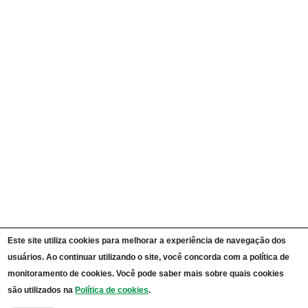
Ações e Programas
Carta de Serviços ao Cidadão
Portal da Transparência Unipampa
Auditorias
Instruções Normativas
Participação Social
Convênios e Transferências
Receitas e Despesas
Licitações e Contratos
Servidores
Informações Classificadas
CPADS
Cronograma de reuniões CPADS
Reuniões CPADS
Serviço de Informação ao Cidadão UNIPAMPA
Vídeos Lei de Acesso à Informação
Notícias SIC UNIPAMPA
Relatórios Estatísticos SIC UNIPAMPA
Este site utiliza cookies para melhorar a experiência de navegação dos
Fluxograma SIC UNIPAMPA
usuários. Ao continuar utilizando o site, você concorda com a política de
Perguntas Frequentes
Dados Abertos
monitoramento de cookies. Você pode saber mais sobre quais cookies
Sobre a Lei de Acesso à Informação
são utilizados na
Política de cookies
.
LGPD - Lei Geral de Proteção de Dados Pessoais