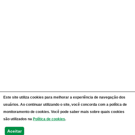
Carta de Serviços ao Cidadão
Portal da Transparência Unipampa
Auditorias
Instruções Normativas
Participação Social
Convênios e Transferências
Receitas e Despesas
Licitações e Contratos
Servidores
Informações Classificadas
CPADS
Cronograma de reuniões CPADS
Reuniões CPADS
Serviço de Informação ao Cidadão UNIPAMPA
Vídeos Lei de Acesso à Informação
Notícias SIC UNIPAMPA
Relatórios Estatísticos SIC UNIPAMPA
Este site utiliza cookies para melhorar a experiência de navegação dos
Fluxograma SIC UNIPAMPA
usuários. Ao continuar utilizando o site, você concorda com a política de
Perguntas Frequentes
Dados Abertos
monitoramento de cookies. Você pode saber mais sobre quais cookies
Sobre a Lei de Acesso à Informação
são utilizados na
Política de cookies
.
LGPD - Lei Geral de Proteção de Dados Pessoais
Transparência e Prestação de Contas
Aceitar
Consulta Processos Públicos