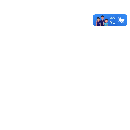
Orientador(a) de Serviço Vinculado(a) ao Projeto PET
Saúde/I&SD - Pampa Conectado Programa de Educação
pelo Trabalho para a Saúde: Informação e Saúde Digital
(PET Saúde/I&SD)
29/07/2026 - 11:24
Mais editais