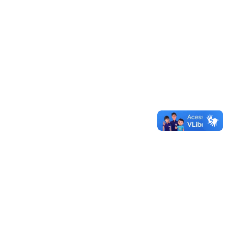
Documentos
Concursos
Licitações
Órgãos Externos
Ofício GR 466/2019 - Demandas da UNIPAMPA
12/12/2019 - 15:39
Ofício GR 465/2019 - Demandas da UNIPAMPA
12/12/2019 - 15:38
Ofício GR 463/2019 - Demandas da UNIPAMPA
12/12/2019 - 15:33
Ofício GR 446/2019 - Resposta ao OF/GB/133/2019
12/12/2019 - 15:29
Ofício GR 444/2019 - Solicitação de APOIO ao IPHAN para
CENTRO de INTERPRETAÇÃO do PAMPA - CIP
12/12/2019 - 15:27
Ofício GR 432/2019 - Agradecimento pela Moção à
UNIPAMPA
12/12/2019 - 14:47