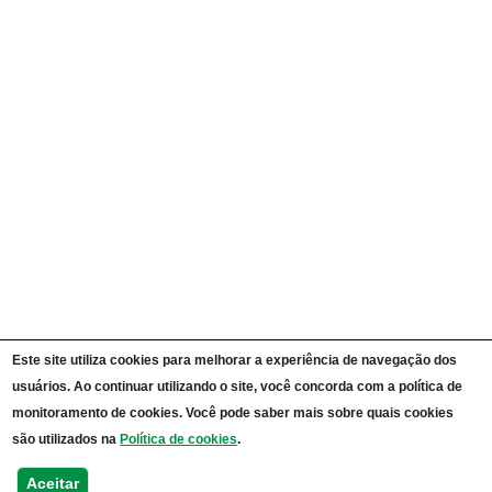
Carta de Serviços ao Cidadão
Portal da Transparência Unipampa
Auditorias
Instruções Normativas
Participação Social
Convênios e Transferências
Receitas e Despesas
Licitações e Contratos
Servidores
Informações Classificadas
CPADS
Cronograma de reuniões CPADS
Reuniões CPADS
Serviço de Informação ao Cidadão UNIPAMPA
Vídeos Lei de Acesso à Informação
Notícias SIC UNIPAMPA
Relatórios Estatísticos SIC UNIPAMPA
Este site utiliza cookies para melhorar a experiência de navegação dos
Fluxograma SIC UNIPAMPA
usuários. Ao continuar utilizando o site, você concorda com a política de
Perguntas Frequentes
Dados Abertos
monitoramento de cookies. Você pode saber mais sobre quais cookies
Sobre a Lei de Acesso à Informação
são utilizados na
Política de cookies
.
LGPD - Lei Geral de Proteção de Dados Pessoais
Transparência e Prestação de Contas
Aceitar
Consulta Processos Públicos