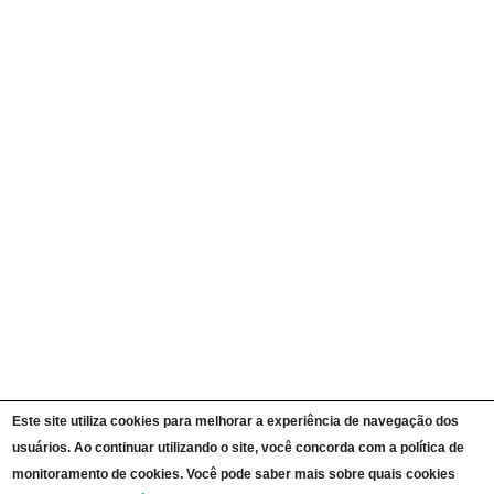
Quem é Quem
Currículos
Ações e Programas
Carta de Serviços ao Cidadão
Portal da Transparência Unipampa
Auditorias
Instruções Normativas
Participação Social
Convênios e Transferências
Receitas e Despesas
Licitações e Contratos
Servidores
Informações Classificadas
CPADS
Cronograma de reuniões CPADS
Reuniões CPADS
Serviço de Informação ao Cidadão UNIPAMPA
Vídeos Lei de Acesso à Informação
Notícias SIC UNIPAMPA
Relatórios Estatísticos SIC UNIPAMPA
Este site utiliza cookies para melhorar a experiência de navegação dos
Fluxograma SIC UNIPAMPA
Perguntas Frequentes
usuários. Ao continuar utilizando o site, você concorda com a política de
Dados Abertos
monitoramento de cookies. Você pode saber mais sobre quais cookies
Sobre a Lei de Acesso à Informação