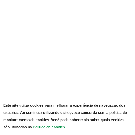
Ações e Programas
Carta de Serviços ao Cidadão
Portal da Transparência Unipampa
Auditorias
Instruções Normativas
Participação Social
Convênios e Transferências
Receitas e Despesas
Licitações e Contratos
Servidores
Informações Classificadas
CPADS
Cronograma de reuniões CPADS
Reuniões CPADS
Serviço de Informação ao Cidadão UNIPAMPA
Vídeos Lei de Acesso à Informação
Notícias SIC UNIPAMPA
Relatórios Estatísticos SIC UNIPAMPA
Este site utiliza cookies para melhorar a experiência de navegação dos
Fluxograma SIC UNIPAMPA
usuários. Ao continuar utilizando o site, você concorda com a política de
Perguntas Frequentes
Dados Abertos
monitoramento de cookies. Você pode saber mais sobre quais cookies
Sobre a Lei de Acesso à Informação
são utilizados na
Política de cookies
.
LGPD - Lei Geral de Proteção de Dados Pessoais