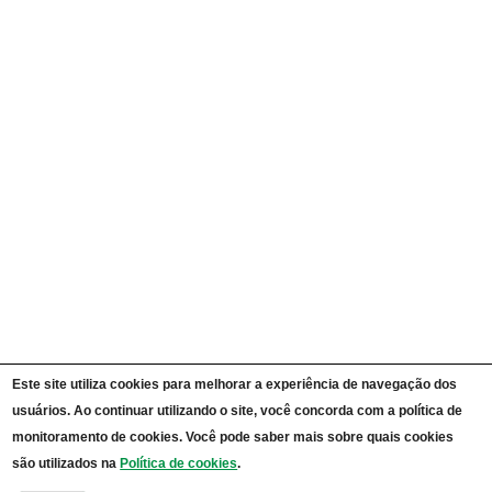
Ações e Programas
Carta de Serviços ao Cidadão
Portal da Transparência Unipampa
Auditorias
Instruções Normativas
Participação Social
Convênios e Transferências
Receitas e Despesas
Licitações e Contratos
Servidores
Informações Classificadas
CPADS
Cronograma de reuniões CPADS
Reuniões CPADS
Serviço de Informação ao Cidadão UNIPAMPA
Vídeos Lei de Acesso à Informação
Notícias SIC UNIPAMPA
Relatórios Estatísticos SIC UNIPAMPA
Este site utiliza cookies para melhorar a experiência de navegação dos
Fluxograma SIC UNIPAMPA
usuários. Ao continuar utilizando o site, você concorda com a política de
Perguntas Frequentes
Dados Abertos
monitoramento de cookies. Você pode saber mais sobre quais cookies
Sobre a Lei de Acesso à Informação
são utilizados na
Política de cookies
.
LGPD - Lei Geral de Proteção de Dados Pessoais