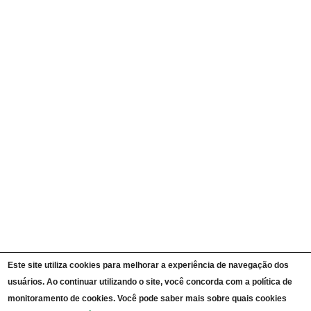
Quem é Quem
Currículos
Ações e Programas
Carta de Serviços ao Cidadão
Portal da Transparência Unipampa
Auditorias
Instruções Normativas
Participação Social
Convênios e Transferências
Receitas e Despesas
Licitações e Contratos
Servidores
Informações Classificadas
CPADS
Cronograma de reuniões CPADS
Reuniões CPADS
Serviço de Informação ao Cidadão UNIPAMPA
Vídeos Lei de Acesso à Informação
Notícias SIC UNIPAMPA
Relatórios Estatísticos SIC UNIPAMPA
Este site utiliza cookies para melhorar a experiência de navegação dos
Fluxograma SIC UNIPAMPA
Perguntas Frequentes
usuários. Ao continuar utilizando o site, você concorda com a política de
Dados Abertos
monitoramento de cookies. Você pode saber mais sobre quais cookies
Sobre a Lei de Acesso à Informação