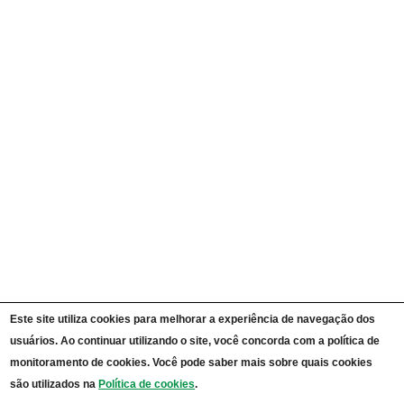
Ações e Programas
Carta de Serviços ao Cidadão
Portal da Transparência Unipampa
Auditorias
Instruções Normativas
Participação Social
Convênios e Transferências
Receitas e Despesas
Licitações e Contratos
Servidores
Informações Classificadas
CPADS
Cronograma de reuniões CPADS
Reuniões CPADS
Serviço de Informação ao Cidadão UNIPAMPA
Vídeos Lei de Acesso à Informação
Notícias SIC UNIPAMPA
Relatórios Estatísticos SIC UNIPAMPA
Este site utiliza cookies para melhorar a experiência de navegação dos
Fluxograma SIC UNIPAMPA
usuários. Ao continuar utilizando o site, você concorda com a política de
Perguntas Frequentes
Dados Abertos
monitoramento de cookies. Você pode saber mais sobre quais cookies
Sobre a Lei de Acesso à Informação
são utilizados na
Política de cookies
.
LGPD - Lei Geral de Proteção de Dados Pessoais