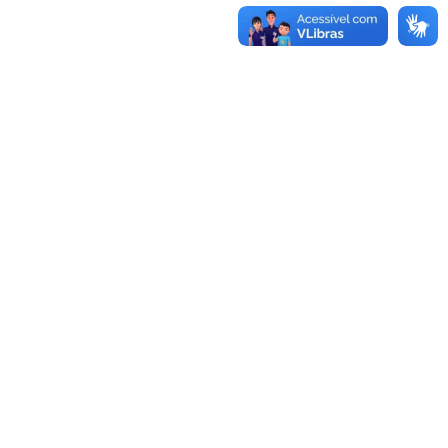
UNIDADES
Reitoria
Rua Professora Melanie Granier, 51
Centro, Bagé, RS
Fone:
(53)3240-5400
CEP:
96400-590
Alegrete
Bagé
Av. Tiarajú, 810
Av. Maria Anunciação Gomes de
Ibirapuitã, Alegrete, RS
Godoy, 1650
Fone:
(55)3421-8400
Malafaia, Bagé, RS
CEP:
97546-550
Fone:
(53)3240-3600
CEP:
96413-170
Caçapava do Sul
Dom Pedrito
Av. Pedro Anunciação, 111
Rua 21 de abril, 80
Vila Batista, Caçapava do Sul, RS
São Gregório, Dom Pedrito, RS
Fone:
(55)3281-9000
Fone:
(53)3243-7300
CEP:
96570-000
CEP:
96450-000
Itaqui
Jaguarão
Rua Luiz Joaquim de Sá Brito, s/n
Rua Conselheiro Diana s/n,