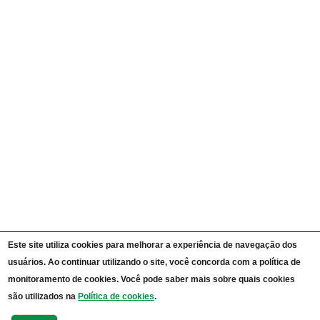
Ações e Programas
Carta de Serviços ao Cidadão
Portal da Transparência Unipampa
Auditorias
Instruções Normativas
Participação Social
Convênios e Transferências
Receitas e Despesas
Licitações e Contratos
Servidores
Informações Classificadas
CPADS
Cronograma de reuniões CPADS
Reuniões CPADS
Serviço de Informação ao Cidadão UNIPAMPA
Vídeos Lei de Acesso à Informação
Notícias SIC UNIPAMPA
Relatórios Estatísticos SIC UNIPAMPA
Este site utiliza cookies para melhorar a experiência de navegação dos
Fluxograma SIC UNIPAMPA
usuários. Ao continuar utilizando o site, você concorda com a política de
Perguntas Frequentes
Dados Abertos
monitoramento de cookies. Você pode saber mais sobre quais cookies
Sobre a Lei de Acesso à Informação
são utilizados na
Política de cookies
.
LGPD - Lei Geral de Proteção de Dados Pessoais
Transparência e Prestação de Contas