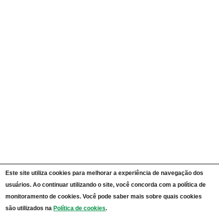
Ações e Programas
Carta de Serviços ao Cidadão
Portal da Transparência Unipampa
Auditorias
Instruções Normativas
Participação Social
Convênios e Transferências
Receitas e Despesas
Licitações e Contratos
Servidores
Informações Classificadas
CPADS
Cronograma de reuniões CPADS
Reuniões CPADS
Serviço de Informação ao Cidadão UNIPAMPA
Vídeos Lei de Acesso à Informação
Notícias SIC UNIPAMPA
Relatórios Estatísticos SIC UNIPAMPA
Este site utiliza cookies para melhorar a experiência de navegação dos
Fluxograma SIC UNIPAMPA
usuários. Ao continuar utilizando o site, você concorda com a política de
Perguntas Frequentes
Dados Abertos
monitoramento de cookies. Você pode saber mais sobre quais cookies
Sobre a Lei de Acesso à Informação
são utilizados na
Política de cookies
.
LGPD - Lei Geral de Proteção de Dados Pessoais