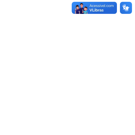
UNIDADES
Reitoria
Rua Professora Melanie Granier, 51
Centro, Bagé, RS
Fone:
(53)3240-5400
CEP:
96400-590
Alegrete
Bagé
Av. Tiarajú, 810
Av. Maria Anunciação Gomes de
Ibirapuitã, Alegrete, RS
Godoy, 1650
Fone:
(55)3421-8400
Malafaia, Bagé, RS
CEP:
97546-550
Fone:
(53)3240-3600
CEP:
96413-170
Caçapava do Sul
Dom Pedrito
Av. Pedro Anunciação, 111
Rua 21 de abril, 80
Vila Batista, Caçapava do Sul, RS
São Gregório, Dom Pedrito, RS
Fone:
(55)3281-9000
Fone:
(53)3243-7300
CEP:
96570-000
CEP:
96450-000
Itaqui
Jaguarão
Rua Luiz Joaquim de Sá Brito, s/n
Rua Conselheiro Diana s/n,