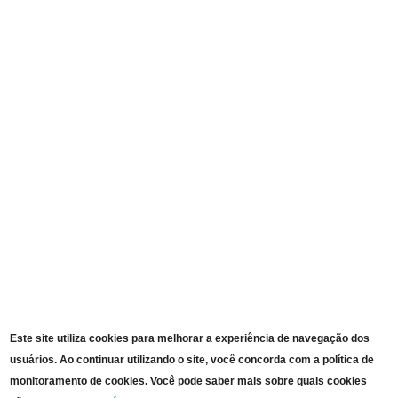
Quem é Quem
Currículos
Ações e Programas
Carta de Serviços ao Cidadão
Portal da Transparência Unipampa
Auditorias
Instruções Normativas
Participação Social
Convênios e Transferências
Receitas e Despesas
Licitações e Contratos
Servidores
Informações Classificadas
CPADS
Cronograma de reuniões CPADS
Reuniões CPADS
Serviço de Informação ao Cidadão UNIPAMPA
Vídeos Lei de Acesso à Informação
Notícias SIC UNIPAMPA
Relatórios Estatísticos SIC UNIPAMPA
Este site utiliza cookies para melhorar a experiência de navegação dos
Fluxograma SIC UNIPAMPA
Perguntas Frequentes
usuários. Ao continuar utilizando o site, você concorda com a política de
Dados Abertos
monitoramento de cookies. Você pode saber mais sobre quais cookies
Sobre a Lei de Acesso à Informação