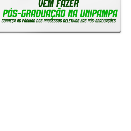
Notícias
Reitoria em Ação
Gerais
Servidores
Estudantes
Unipampa capta mais de R$ 443 mil em edital da Fapergs
e amplia quadro de bolsistas de produtividade do CNPq
24/07/2026 - 10:24
SIEPE 2026: Inscrições começam na segunda-feira, 13