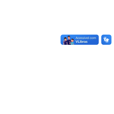
UNIDADES
Reitoria
Rua Professora Melanie Granier, 51
Centro, Bagé, RS
Fone:
(53)3240-5400
CEP:
96400-590