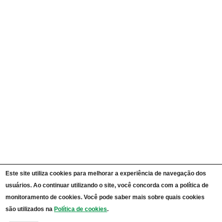
Ações e Programas
Carta de Serviços ao Cidadão
Portal da Transparência Unipampa
Auditorias
Instruções Normativas
Participação Social
Convênios e Transferências
Receitas e Despesas
Licitações e Contratos
Servidores
Informações Classificadas
CPADS
Cronograma de reuniões CPADS
Reuniões CPADS
Serviço de Informação ao Cidadão UNIPAMPA
Vídeos Lei de Acesso à Informação
Notícias SIC UNIPAMPA
Relatórios Estatísticos SIC UNIPAMPA
Este site utiliza cookies para melhorar a experiência de navegação dos
Fluxograma SIC UNIPAMPA
usuários. Ao continuar utilizando o site, você concorda com a política de
Perguntas Frequentes
Dados Abertos
monitoramento de cookies. Você pode saber mais sobre quais cookies
Sobre a Lei de Acesso à Informação
são utilizados na
Política de cookies
.
LGPD - Lei Geral de Proteção de Dados Pessoais