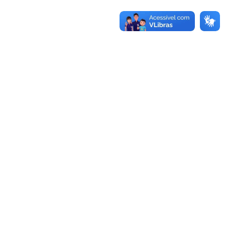
UNIDADES
Reitoria
Rua Professora Melanie Granier, 51
Centro, Bagé, RS
Fone:
(53)3240-5400
CEP:
96400-590
Alegrete
Bagé
Av. Tiarajú, 810
Av. Maria Anunciação Gomes de
Ibirapuitã, Alegrete, RS
Godoy, 1650
Fone:
(55)3421-8400
Malafaia, Bagé, RS
CEP:
97546-550
Fone:
(53)3240-3600
CEP:
96413-170
Caçapava do Sul
Dom Pedrito
Av. Pedro Anunciação, 111
Rua 21 de abril, 80
Vila Batista, Caçapava do Sul, RS
São Gregório, Dom Pedrito, RS
Fone:
(55)3281-9000
Fone:
(53)3243-7300
CEP:
96570-000
CEP:
96450-000