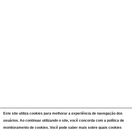
Quem é Quem
Currículos
Ações e Programas
Carta de Serviços ao Cidadão
Portal da Transparência Unipampa
Auditorias
Instruções Normativas
Participação Social
Convênios e Transferências
Receitas e Despesas
Licitações e Contratos
Servidores
Informações Classificadas
CPADS
Cronograma de reuniões CPADS
Reuniões CPADS
Serviço de Informação ao Cidadão UNIPAMPA
Vídeos Lei de Acesso à Informação
Notícias SIC UNIPAMPA
Relatórios Estatísticos SIC UNIPAMPA
Este site utiliza cookies para melhorar a experiência de navegação dos
Fluxograma SIC UNIPAMPA
usuários. Ao continuar utilizando o site, você concorda com a política de
Perguntas Frequentes
Dados Abertos
monitoramento de cookies. Você pode saber mais sobre quais cookies
Sobre a Lei de Acesso à Informação