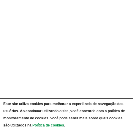
Ações e Programas
Carta de Serviços ao Cidadão
Portal da Transparência Unipampa
Auditorias
Instruções Normativas
Participação Social
Convênios e Transferências
Receitas e Despesas
Licitações e Contratos
Servidores
Informações Classificadas
CPADS
Cronograma de reuniões CPADS
Reuniões CPADS
Serviço de Informação ao Cidadão UNIPAMPA
Vídeos Lei de Acesso à Informação
Notícias SIC UNIPAMPA
Relatórios Estatísticos SIC UNIPAMPA
Este site utiliza cookies para melhorar a experiência de navegação dos
Fluxograma SIC UNIPAMPA
usuários. Ao continuar utilizando o site, você concorda com a política de
Perguntas Frequentes
Dados Abertos
monitoramento de cookies. Você pode saber mais sobre quais cookies
Sobre a Lei de Acesso à Informação
são utilizados na
Política de cookies
.
LGPD - Lei Geral de Proteção de Dados Pessoais