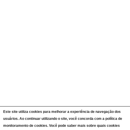
Quem é Quem
Currículos
Ações e Programas
Carta de Serviços ao Cidadão
Portal da Transparência Unipampa
Auditorias
Instruções Normativas
Participação Social
Convênios e Transferências
Receitas e Despesas
Licitações e Contratos
Servidores
Informações Classificadas
CPADS
Cronograma de reuniões CPADS
Reuniões CPADS
Serviço de Informação ao Cidadão UNIPAMPA
Vídeos Lei de Acesso à Informação
Notícias SIC UNIPAMPA
Relatórios Estatísticos SIC UNIPAMPA
Este site utiliza cookies para melhorar a experiência de navegação dos
Fluxograma SIC UNIPAMPA
usuários. Ao continuar utilizando o site, você concorda com a política de
Perguntas Frequentes
Dados Abertos
monitoramento de cookies. Você pode saber mais sobre quais cookies
Sobre a Lei de Acesso à Informação