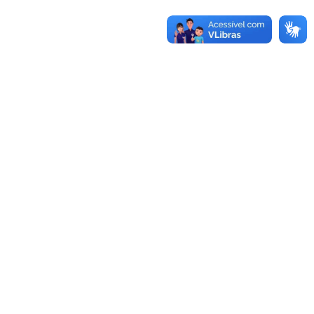
UNIDADES
Reitoria
Rua Professora Melanie Granier, 51
Centro, Bagé, RS
Fone:
(53)3240-5400
CEP:
96400-590
Alegrete
Bagé
Av. Tiarajú, 810
Av. Maria Anunciação Gomes de
Ibirapuitã, Alegrete, RS
Godoy, 1650
Fone:
(55)3421-8400
Malafaia, Bagé, RS
CEP:
97546-550
Fone:
(53)3240-3600
CEP:
96413-170
Caçapava do Sul
Dom Pedrito
Av. Pedro Anunciação, 111
Rua 21 de abril, 80
Vila Batista, Caçapava do Sul, RS
São Gregório, Dom Pedrito, RS
Fone:
(55)3281-9000
Fone:
(53)3243-7300
CEP:
96570-000
CEP:
96450-000