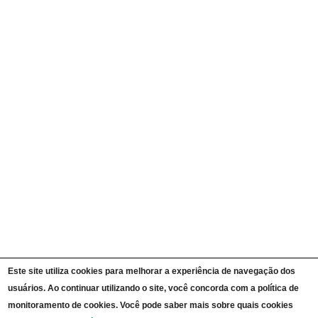
Quem é Quem
Currículos
Ações e Programas
Carta de Serviços ao Cidadão
Portal da Transparência Unipampa
Auditorias
Instruções Normativas
Participação Social
Convênios e Transferências
Receitas e Despesas
Licitações e Contratos
Servidores
Informações Classificadas
CPADS
Cronograma de reuniões CPADS
Reuniões CPADS
Serviço de Informação ao Cidadão UNIPAMPA
Vídeos Lei de Acesso à Informação
Notícias SIC UNIPAMPA
Relatórios Estatísticos SIC UNIPAMPA
Este site utiliza cookies para melhorar a experiência de navegação dos
Fluxograma SIC UNIPAMPA
Perguntas Frequentes
usuários. Ao continuar utilizando o site, você concorda com a política de
Dados Abertos
monitoramento de cookies. Você pode saber mais sobre quais cookies
Sobre a Lei de Acesso à Informação