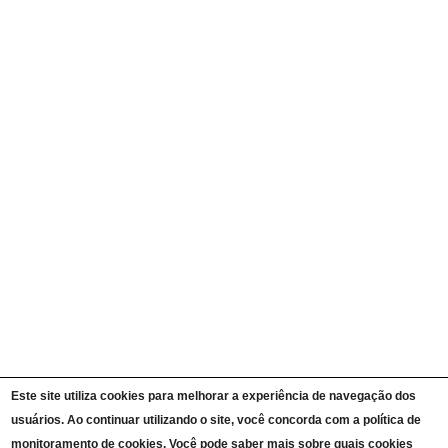
Agendas de Autoridades
Quem é Quem
Currículos
Ações e Programas
Carta de Serviços ao Cidadão
Portal da Transparência Unipampa
Auditorias
Instruções Normativas
Participação Social
Convênios e Transferências
Receitas e Despesas
Licitações e Contratos
Servidores
Informações Classificadas
CPADS
Cronograma de reuniões CPADS
Reuniões CPADS
Serviço de Informação ao Cidadão UNIPAMPA
Vídeos Lei de Acesso à Informação
Notícias SIC UNIPAMPA
Relatórios Estatísticos SIC UNIPAMPA
Este site utiliza cookies para melhorar a experiência de navegação dos
Fluxograma SIC UNIPAMPA
usuários. Ao continuar utilizando o site, você concorda com a política de
Perguntas Frequentes
Dados Abertos
monitoramento de cookies. Você pode saber mais sobre quais cookies