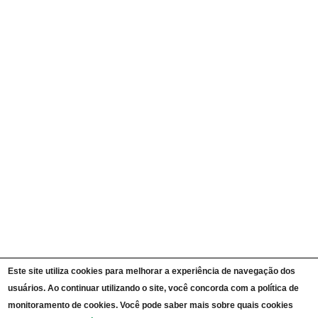
Quem é Quem
Currículos
Ações e Programas
Carta de Serviços ao Cidadão
Portal da Transparência Unipampa
Auditorias
Instruções Normativas
Participação Social
Convênios e Transferências
Receitas e Despesas
Licitações e Contratos
Servidores
Informações Classificadas
CPADS
Cronograma de reuniões CPADS
Reuniões CPADS
Serviço de Informação ao Cidadão UNIPAMPA
Vídeos Lei de Acesso à Informação
Notícias SIC UNIPAMPA
Relatórios Estatísticos SIC UNIPAMPA
Este site utiliza cookies para melhorar a experiência de navegação dos
Fluxograma SIC UNIPAMPA
Perguntas Frequentes
usuários. Ao continuar utilizando o site, você concorda com a política de
Dados Abertos
monitoramento de cookies. Você pode saber mais sobre quais cookies
Sobre a Lei de Acesso à Informação