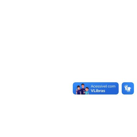
Saúde/I&SD - Pampa Conectado Programa de Educação
pelo Trabalho para a Saúde: Informação e Saúde Digital
(PET Saúde/I&SD)
29/07/2026 - 11:24
Mais editais