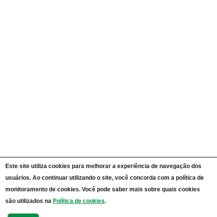
Ações e Programas
Carta de Serviços ao Cidadão
Portal da Transparência Unipampa
Auditorias
Instruções Normativas
Participação Social
Convênios e Transferências
Receitas e Despesas
Licitações e Contratos
Servidores
Informações Classificadas
CPADS
Cronograma de reuniões CPADS
Reuniões CPADS
Serviço de Informação ao Cidadão UNIPAMPA
Vídeos Lei de Acesso à Informação
Notícias SIC UNIPAMPA
Relatórios Estatísticos SIC UNIPAMPA
Este site utiliza cookies para melhorar a experiência de navegação dos
Fluxograma SIC UNIPAMPA
usuários. Ao continuar utilizando o site, você concorda com a política de
Perguntas Frequentes
Dados Abertos
monitoramento de cookies. Você pode saber mais sobre quais cookies
Sobre a Lei de Acesso à Informação
são utilizados na
Política de cookies
.
LGPD - Lei Geral de Proteção de Dados Pessoais
Transparência e Prestação de Contas