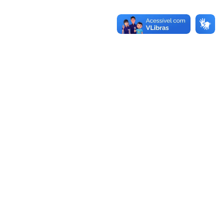
UNIDADES
Reitoria
Rua Professora Melanie Granier, 51
Centro, Bagé, RS
Fone:
(53)3240-5400
CEP:
96400-590
Alegrete
Bagé
Av. Tiarajú, 810
Av. Maria Anunciação Gomes de
Ibirapuitã, Alegrete, RS
Godoy, 1650
Fone:
(55)3421-8400
Malafaia, Bagé, RS
CEP:
97546-550
Fone:
(53)3240-3600
CEP:
96413-170
Caçapava do Sul
Dom Pedrito
Av. Pedro Anunciação, 111
Rua 21 de abril, 80
Vila Batista, Caçapava do Sul, RS
São Gregório, Dom Pedrito, RS
Fone:
(55)3281-9000
Fone:
(53)3243-7300
CEP:
96570-000
CEP:
96450-000