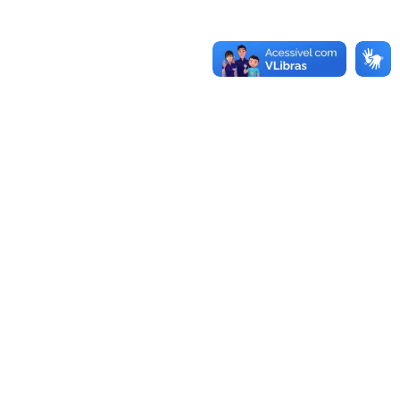
UNIDADES
Reitoria
Rua Professora Melanie Granier, 51
Centro, Bagé, RS
Fone:
(53)3240-5400
CEP:
96400-590
Alegrete
Bagé
Av. Tiarajú, 810
Av. Maria Anunciação Gomes de
Ibirapuitã, Alegrete, RS
Godoy, 1650
Fone:
(55)3421-8400
Malafaia, Bagé, RS
CEP:
97546-550
Fone:
(53)3240-3600
CEP:
96413-170
Caçapava do Sul
Dom Pedrito
Av. Pedro Anunciação, 111
Rua 21 de abril, 80
Vila Batista, Caçapava do Sul, RS
São Gregório, Dom Pedrito, RS