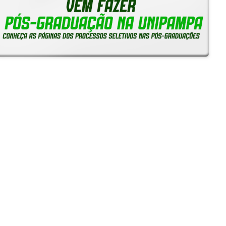
Notícias
Reitoria em Ação
Gerais
Servidores
Estudantes
Unipampa capta mais de R$ 443 mil em edital da Fapergs
e amplia quadro de bolsistas de produtividade do CNPq
24/07/2026 - 10:24
SIEPE 2026: Inscrições começam na segunda-feira, 13