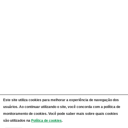
Ações e Programas
Carta de Serviços ao Cidadão
Portal da Transparência Unipampa
Auditorias
Instruções Normativas
Participação Social
Convênios e Transferências
Receitas e Despesas
Licitações e Contratos
Servidores
Informações Classificadas
CPADS
Cronograma de reuniões CPADS
Reuniões CPADS
Serviço de Informação ao Cidadão UNIPAMPA
Vídeos Lei de Acesso à Informação
Notícias SIC UNIPAMPA
Relatórios Estatísticos SIC UNIPAMPA
Este site utiliza cookies para melhorar a experiência de navegação dos
Fluxograma SIC UNIPAMPA
usuários. Ao continuar utilizando o site, você concorda com a política de
Perguntas Frequentes
Dados Abertos
monitoramento de cookies. Você pode saber mais sobre quais cookies
Sobre a Lei de Acesso à Informação
são utilizados na
Política de cookies
.
LGPD - Lei Geral de Proteção de Dados Pessoais