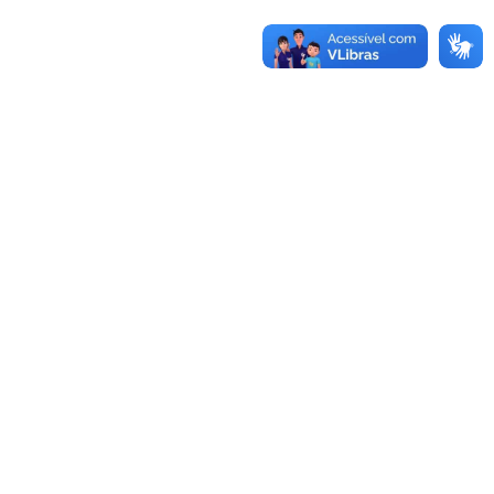
UNIDADES
Reitoria
Rua Professora Melanie Granier, 51
Centro, Bagé, RS
Fone:
(53)3240-5400
CEP:
96400-590
Alegrete
Bagé
Av. Tiarajú, 810
Av. Maria Anunciação Gomes de
Ibirapuitã, Alegrete, RS
Godoy, 1650
Fone:
(55)3421-8400
Malafaia, Bagé, RS
CEP:
97546-550
Fone:
(53)3240-3600
CEP:
96413-170
Caçapava do Sul
Dom Pedrito
Av. Pedro Anunciação, 111
Rua 21 de abril, 80
Vila Batista, Caçapava do Sul, RS
São Gregório, Dom Pedrito, RS
Fone:
(55)3281-9000
Fone:
(53)3243-7300
CEP:
96570-000
CEP:
96450-000