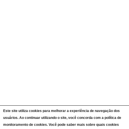
Quem é Quem
Currículos
Ações e Programas
Carta de Serviços ao Cidadão
Portal da Transparência Unipampa
Auditorias
Instruções Normativas
Participação Social
Convênios e Transferências
Receitas e Despesas
Licitações e Contratos
Servidores
Informações Classificadas
CPADS
Cronograma de reuniões CPADS
Reuniões CPADS
Serviço de Informação ao Cidadão UNIPAMPA
Vídeos Lei de Acesso à Informação
Notícias SIC UNIPAMPA
Relatórios Estatísticos SIC UNIPAMPA
Este site utiliza cookies para melhorar a experiência de navegação dos
Fluxograma SIC UNIPAMPA
usuários. Ao continuar utilizando o site, você concorda com a política de
Perguntas Frequentes
Dados Abertos
monitoramento de cookies. Você pode saber mais sobre quais cookies
Sobre a Lei de Acesso à Informação