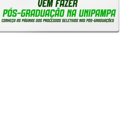
Notícias
Reitoria em Ação
Gerais
Servidores
Estudantes
Unipampa capta mais de R$ 443 mil em edital da Fapergs
e amplia quadro de bolsistas de produtividade do CNPq
24/07/2026 - 10:24
SIEPE 2026: Inscrições começam na segunda-feira, 13