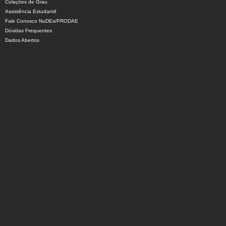
Colações de Grau
Assistência Estudantil
Fale Conosco NuDEs/PRODAE
Dúvidas Frequentes
Dados Abertos