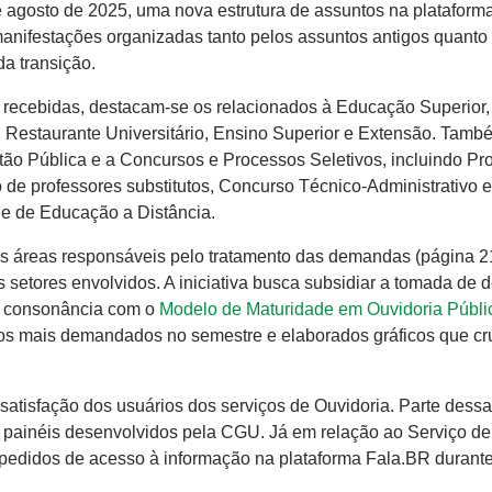
e agosto de 2025, uma nova estrutura de assuntos na plataform
 manifestações organizadas tanto pelos assuntos antigos quanto
a transição.
s recebidas, destacam-se os relacionados à Educação Superior
Restaurante Universitário, Ensino Superior e Extensão. Tamb
o Pública e a Concursos e Processos Seletivos, incluindo Pr
de professores substitutos, Concurso Técnico-Administrativo 
e de Educação a Distância.
a as áreas responsáveis pelo tratamento das demandas (página 2
s setores envolvidos. A iniciativa busca subsidiar a tomada de 
em consonância com o
Modelo de Maturidade em Ouvidoria Públi
ntos mais demandados no semestre e elaborados gráficos que c
tisfação dos usuários dos serviços de Ouvidoria. Parte dess
 painéis desenvolvidos pela CGU. Já em relação ao Serviço de
 pedidos de acesso à informação na plataforma Fala.BR durant