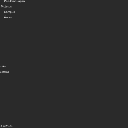
Pós-Graduação
Projetos
Campus
Áreas
dadão
nipampa
ões CPADS