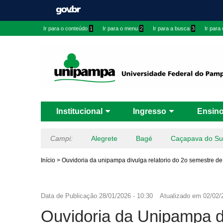
Ir para o conteúdo
1
Ir para o menu
2
Ir para a busca
3
Ir para
Institucional
Ingresso
Ensin
Campi:
Alegrete
Bagé
Caçapava do Su
Início
>
Ouvidoria da unipampa divulga relatorio do 2o semestre d
Data de Publicação
28/01/2026 - 10:30
Atualizado em
02/02/
Ouvidoria da Unipampa di