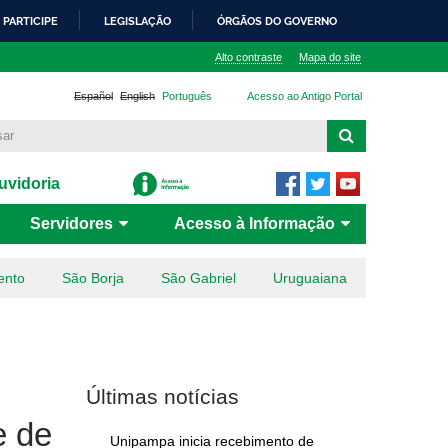
PARTICIPE
LEGISLAÇÃO
ÓRGÃOS DO GOVERNO
Alto contraste
Mapa do site
Español
English
Português
Acesso ao Antigo Portal
vidoria
Servidores
Acesso à Informação
ento
São Borja
São Gabriel
Uruguaiana
Últimas notícias
e de
Unipampa inicia recebimento de