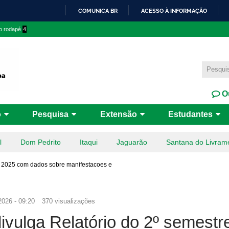
Pular
COMUNICA BR
ACESSO À INFORMAÇÃO
para o
IR
 o rodapé
4
conteúdo
PARA
principal
O
CONTEÚDO
Ou
o
Pesquisa
Extensão
Estudantes
l
Dom Pedrito
Itaqui
Jaguarão
Santana do Livram
e 2025 com dados sobre manifestacoes e
2026 - 09:20
370 visualizações
vulga Relatório do 2º semestr