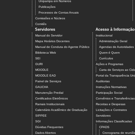
Unipampa em Números
Publicações
Processos de Contas Anuais
Comissões e Núcleos
Comitês
Servidores
Acesso à Informação
Manual do Servidor
Institucional
Mapa Horários Docentes
Administração Geral
Manual de Conduta do Agente Público
Agendas de Autoridades
Biblioteca Web
Quem é Quem
SEI
Currículos
GURI
Ações e Programas
MOODLE
Carta de Serviços ao Ci
MOODLE EAD
Portal da Transparência U
Painel de Serviços
Auditorias
GAUCHA
Instruções Normativas
Manutenção Predial
Participação Social
Certificados Eletrônicos
Convênios e Transferências
Ramais Institucionais
Receitas e Despesas
Calendário Acadêmico de Graduação
Licitações e Contratos
SIPPEE
Servidores
SGI
Informações Classificadas
Dúvidas Frequentes
CPADS
Dados Abertos
Cronograma de reuni