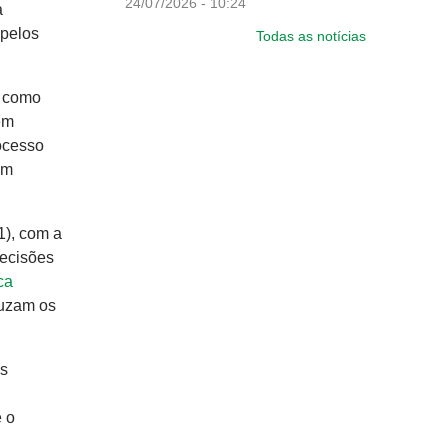
24/07/2026 - 10:24
a
 pelos
Todas as notícias
, como
ém
ocesso
em
1), com a
decisões
ca
ruzam os
as
e o