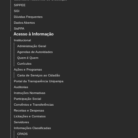
SIPPEE
SGI
Dúvidas Frequentes
Dados Abertos
SisPPA
Acesso à Informação
Institucional
Administração Geral
Agendas de Autoridades
Quem é Quem
Currículos
Ações e Programas
Carta de Serviços ao Cidadão
Portal da Transparência Unipampa
Auditorias
Instruções Normativas
Participação Social
Convênios e Transferências
Receitas e Despesas
Licitações e Contratos
Servidores
Informações Classificadas
CPADS