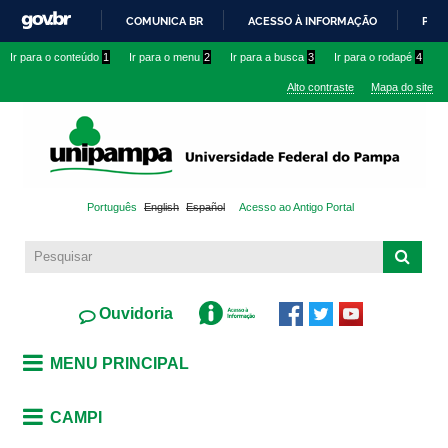
Pular
COMUNICA BR
ACESSO À INFORMAÇÃO
PART
para o
IR
Ir para o conteúdo
1
Ir para o menu
2
Ir para a busca
3
Ir para o rodapé
4
conteúdo
PARA
principal
Alto contraste
Mapa do site
O
CONTEÚDO
Português
English
Español
Acesso ao Antigo Portal
Ouvidoria
MENU PRINCIPAL
CAMPI