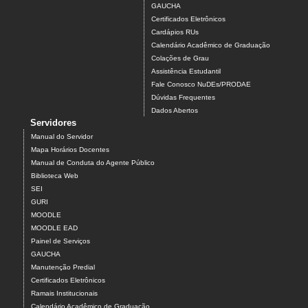
GAUCHA
Certificados Eletrônicos
Cardápios RUs
Calendário Acadêmico de Graduação
Colações de Grau
Assistência Estudantil
Fale Conosco NuDEs/PRODAE
Dúvidas Frequentes
Dados Abertos
Servidores
Manual do Servidor
Mapa Horários Docentes
Manual de Conduta do Agente Público
Biblioteca Web
SEI
GURI
MOODLE
MOODLE EAD
Painel de Serviços
GAUCHA
Manutenção Predial
Certificados Eletrônicos
Ramais Institucionais
Calendário Acadêmico de Graduação