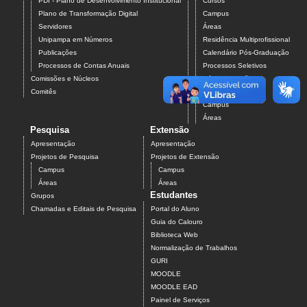
PDI - Plano de Desenvolvimento Institucional
Cursos
Plano de Transformação Digital
Campus
Servidores
Áreas
Unipampa em Números
Residência Multiprofissional
Publicações
Calendário Pós-Graduação
Processos de Contas Anuais
Processos Seletivos
Comissões e Núcleos
Pós-Graduação
Comitês
Projetos
Campus
Áreas
Pesquisa
Extensão
Apresentação
Apresentação
Projetos de Pesquisa
Projetos de Extensão
Campus
Campus
Áreas
Áreas
Estudantes
Grupos
Chamadas e Editais de Pesquisa
Portal do Aluno
Guia do Calouro
Biblioteca Web
Normalização de Trabalhos
GURI
MOODLE
MOODLE EAD
Painel de Serviços