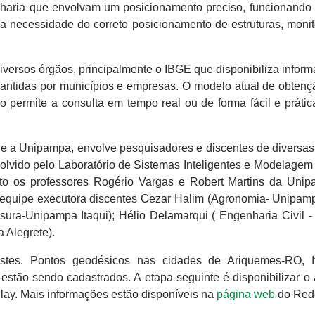
enharia que envolvam um posicionamento preciso, funcionand
a necessidade do correto posicionamento de estruturas, moni
diversos órgãos, principalmente o IBGE que disponibiliza infor
antidas por municípios e empresas. O modelo atual de obtenç
 permite a consulta em tempo real ou de forma fácil e prátic
 e a Unipampa, envolve pesquisadores e discentes de diversas
olvido pelo Laboratório de Sistemas Inteligentes e Modelagem
o os professores Rogério Vargas e Robert Martins da Uni
quipe executora discentes Cezar Halim (Agronomia- Unipampa
sura-Unipampa Itaqui); Hélio Delamarqui ( Engenharia Civil 
 Alegrete).
estes. Pontos geodésicos nas cidades de Ariquemes-RO, I
ão sendo cadastrados. A etapa seguinte é disponibilizar o a
lay. Mais informações estão disponíveis na
página web
do Red