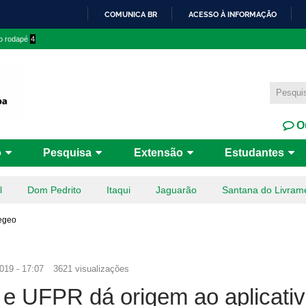
Pular
COMUNICA BR
ACESSO À INFORMAÇÃO
para o
IR
 o rodapé
4
conteúdo
PARA
principal
O
CONTEÚDO
Ou
o
Pesquisa
Extensão
Estudantes
l
Dom Pedrito
Itaqui
Jaguarão
Santana do Livram
degeo
019 - 17:07
3621 visualizações
 e UFPR dá origem ao aplicati