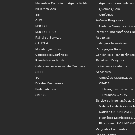
Manual de Conduta do Agente Público
Agendas de Autoridades
Biblioteca Web
Quem é Quem
SEI
Currículos
GURI
Ações e Programas
MOODLE
Carta de Serviços ao Ci
MOODLE EAD
Portal da Transparência U
Painel de Serviços
Auditorias
GAUCHA
Instruções Normativas
Manutenção Predial
Participação Social
Certificados Eletrônicos
Convênios e Transferências
Ramais Institucionais
Receitas e Despesas
Calendário Acadêmico de Graduação
Licitações e Contratos
SIPPEE
Servidores
SGI
Informações Classificadas
Dúvidas Frequentes
CPADS
Dados Abertos
Cronograma de reuni
SisPPA
Reuniões CPADS
Serviço de Informação ao
Vídeos Lei de Acesso à 
Notícias SIC UNIPAMPA
Relatórios Estatísticos 
Fluxograma SIC UNIPAM
Perguntas Frequentes
Dados Abertos