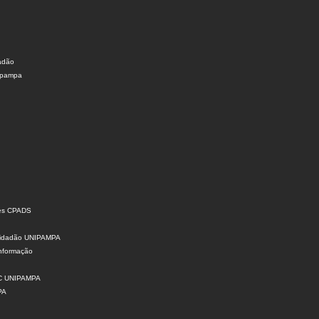
dadão
nipampa
ões CPADS
 Cidadão UNIPAMPA
Informação
SIC UNIPAMPA
PA