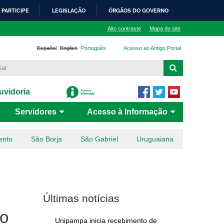
PARTICIPE
LEGISLAÇÃO
ÓRGÃOS DO GOVERNO
Alto contraste
Mapa do site
Español
English
Português
Acesso ao Antigo Portal
vidoria
Servidores
Acesso à Informação
ento
São Borja
São Gabriel
Uruguaiana
Últimas notícias
vo
Unipampa inicia recebimento de