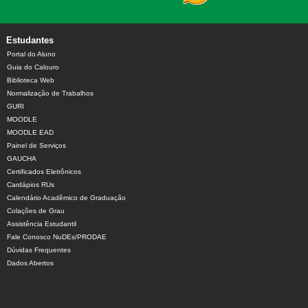
Estudantes
Portal do Aluno
Guia do Calouro
Biblioteca Web
Normalização de Trabalhos
GURI
MOODLE
MOODLE EAD
Painel de Serviços
GAUCHA
Certificados Eletrônicos
Cardápios RUs
Calendário Acadêmico de Graduação
Colações de Grau
Assistência Estudantil
Fale Conosco NuDEs/PRODAE
Dúvidas Frequentes
Dados Abertos