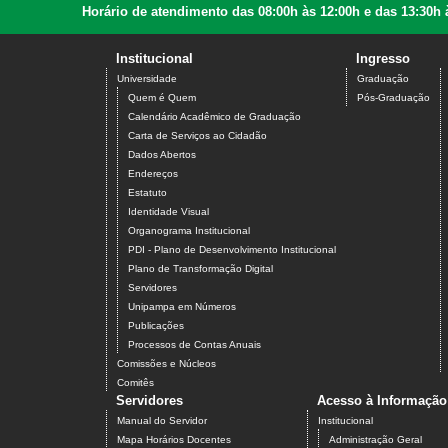
Horário de atendimento das 08:00h às 12:00h e das 13:30h 
Institucional
Ingresso
Universidade
Graduação
Quem é Quem
Pós-Graduação
Calendário Acadêmico de Graduação
Carta de Serviços ao Cidadão
Dados Abertos
Endereços
Estatuto
Identidade Visual
Organograma Institucional
PDI - Plano de Desenvolvimento Institucional
Plano de Transformação Digital
Servidores
Unipampa em Números
Publicações
Processos de Contas Anuais
Comissões e Núcleos
Comitês
Servidores
Acesso à Informação
Manual do Servidor
Institucional
Mapa Horários Docentes
Administração Geral