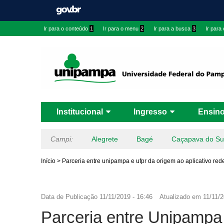
Ir para o conteúdo
1
Ir para o menu
2
Ir para a busca
3
Ir para
Institucional
Ingresso
Ensin
Campi:
Alegrete
Bagé
Caçapava do Su
Início
>
Parceria entre unipampa e ufpr da origem ao aplicativo re
Data de Publicação
11/11/2019 - 16:46
Atualizado em
11/11/2
Parceria entre Unipampa