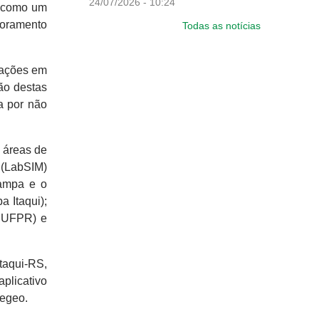
24/07/2026 - 10:24
o como um
toramento
Todas as notícias
mações em
ão destas
a por não
 áreas de
 (LabSIM)
pampa e o
 Itaqui);
- UFPR) e
taqui-RS,
plicativo
egeo.