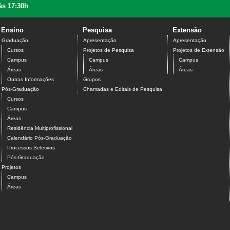
às 17:30h
Ensino
Pesquisa
Extensão
Graduação
Apresentação
Apresentação
Cursos
Projetos de Pesquisa
Projetos de Extensão
Campus
Campus
Campus
Áreas
Áreas
Áreas
Outras Informações
Grupos
Pós-Graduação
Chamadas e Editais de Pesquisa
Cursos
Campus
Áreas
Residência Multiprofissional
Calendário Pós-Graduação
Processos Seletivos
Pós-Graduação
Projetos
Campus
Áreas