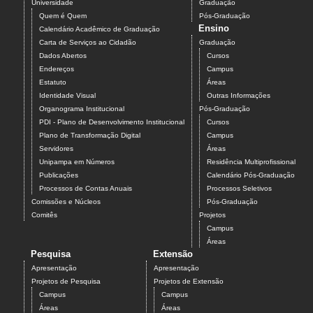
Universidade
Graduação
Quem é Quem
Pós-Graduação
Ensino
Calendário Acadêmico de Graduação
Carta de Serviços ao Cidadão
Graduação
Dados Abertos
Cursos
Endereços
Campus
Estatuto
Áreas
Identidade Visual
Outras Informações
Organograma Institucional
Pós-Graduação
PDI - Plano de Desenvolvimento Institucional
Cursos
Plano de Transformação Digital
Campus
Servidores
Áreas
Unipampa em Números
Residência Multiprofissional
Publicações
Calendário Pós-Graduação
Processos de Contas Anuais
Processos Seletivos
Comissões e Núcleos
Pós-Graduação
Comitês
Projetos
Campus
Áreas
Pesquisa
Extensão
Apresentação
Apresentação
Projetos de Pesquisa
Projetos de Extensão
Campus
Campus
Áreas
Áreas