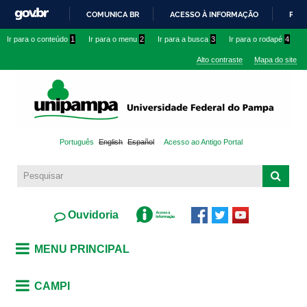
Pular
COMUNICA BR
ACESSO À INFORMAÇÃO
PART
para o
IR
Ir para o conteúdo
1
Ir para o menu
2
Ir para a busca
3
Ir para o rodapé
4
conteúdo
PARA
principal
Alto contraste
Mapa do site
O
CONTEÚDO
Português
English
Español
Acesso ao Antigo Portal
Ouvidoria
MENU PRINCIPAL
CAMPI