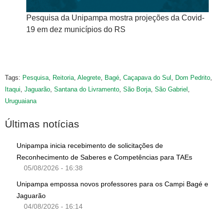
pa mostra projeções da Covid-
Projeção de internações e óbi
os do RS
Alegrete - Fonte: Thiago Sam
Tags:
Pesquisa
,
Reitoria
,
Alegrete
,
Bagé
,
Caçapava do Sul
,
Dom Pedrito
,
Itaqui
,
Jaguarão
,
Santana do Livramento
,
São Borja
,
São Gabriel
,
Uruguaiana
Últimas notícias
Unipampa inicia recebimento de solicitações de
Reconhecimento de Saberes e Competências para TAEs
05/08/2026 - 16:38
Unipampa empossa novos professores para os Campi Bagé e
Jaguarão
04/08/2026 - 16:14