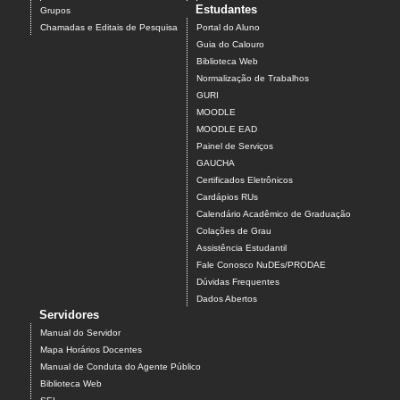
Estudantes
Grupos
Chamadas e Editais de Pesquisa
Portal do Aluno
Guia do Calouro
Biblioteca Web
Normalização de Trabalhos
GURI
MOODLE
MOODLE EAD
Painel de Serviços
GAUCHA
Certificados Eletrônicos
Cardápios RUs
Calendário Acadêmico de Graduação
Colações de Grau
Assistência Estudantil
Fale Conosco NuDEs/PRODAE
Dúvidas Frequentes
Dados Abertos
Servidores
Manual do Servidor
Mapa Horários Docentes
Manual de Conduta do Agente Público
Biblioteca Web