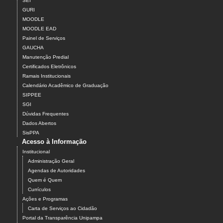
SEI
GURI
MOODLE
MOODLE EAD
Painel de Serviços
GAUCHA
Manutenção Predial
Certificados Eletrônicos
Ramais Institucionais
Calendário Acadêmico de Graduação
SIPPEE
SGI
Dúvidas Frequentes
Dados Abertos
SisPPA
Acesso à Informação
Institucional
Administração Geral
Agendas de Autoridades
Quem é Quem
Currículos
Ações e Programas
Carta de Serviços ao Cidadão
Portal da Transparência Unipampa