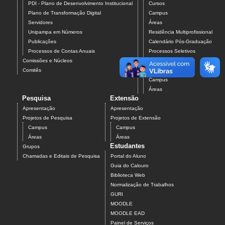
PDI - Plano de Desenvolvimento Institucional
Cursos
Plano de Transformação Digital
Campus
Servidores
Áreas
Unipampa em Números
Residência Multiprofissional
Publicações
Calendário Pós-Graduação
Processos de Contas Anuais
Processos Seletivos
Comissões e Núcleos
Pós-Graduação
Comitês
Projetos
Campus
Áreas
Pesquisa
Extensão
Apresentação
Apresentação
Projetos de Pesquisa
Projetos de Extensão
Campus
Campus
Áreas
Áreas
Estudantes
Grupos
Chamadas e Editais de Pesquisa
Portal do Aluno
Guia do Calouro
Biblioteca Web
Normalização de Trabalhos
GURI
MOODLE
MOODLE EAD
Painel de Serviços