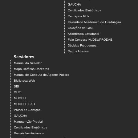
GAUCHA
Certificados Eletrônicos
Cardápios RUs
Calendário Acadêmico de Graduação
Colações de Grau
Assistência Estudantil
Fale Conosco NuDEs/PRODAE
Dúvidas Frequentes
Dados Abertos
Servidores
Manual do Servidor
Mapa Horários Docentes
Manual de Conduta do Agente Público
Biblioteca Web
SEI
GURI
MOODLE
MOODLE EAD
Painel de Serviços
GAUCHA
Manutenção Predial
Certificados Eletrônicos
Ramais Institucionais