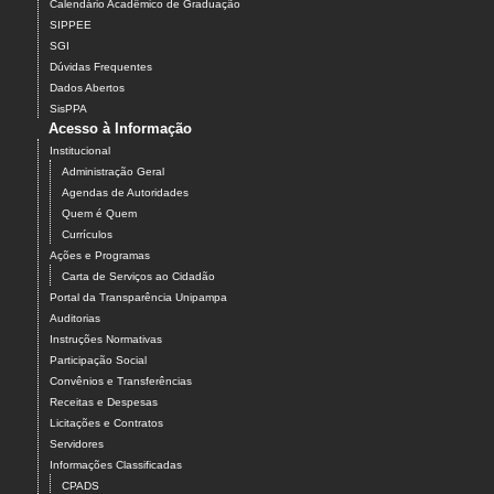
Calendário Acadêmico de Graduação
SIPPEE
SGI
Dúvidas Frequentes
Dados Abertos
SisPPA
Acesso à Informação
Institucional
Administração Geral
Agendas de Autoridades
Quem é Quem
Currículos
Ações e Programas
Carta de Serviços ao Cidadão
Portal da Transparência Unipampa
Auditorias
Instruções Normativas
Participação Social
Convênios e Transferências
Receitas e Despesas
Licitações e Contratos
Servidores
Informações Classificadas
CPADS