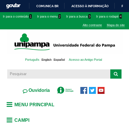
Pular
COMUNICA BR
ACESSO À INFORMAÇÃO
PART
para o
IR
Ir para o conteúdo
1
Ir para o menu
2
Ir para a busca
3
Ir para o rodapé
4
conteúdo
PARA
principal
Alto contraste
Mapa do site
O
CONTEÚDO
Português
English
Español
Acesso ao Antigo Portal
Ouvidoria
MENU PRINCIPAL
CAMPI