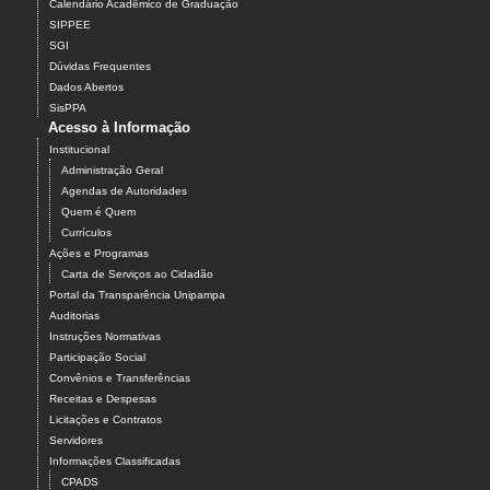
Calendário Acadêmico de Graduação
SIPPEE
SGI
Dúvidas Frequentes
Dados Abertos
SisPPA
Acesso à Informação
Institucional
Administração Geral
Agendas de Autoridades
Quem é Quem
Currículos
Ações e Programas
Carta de Serviços ao Cidadão
Portal da Transparência Unipampa
Auditorias
Instruções Normativas
Participação Social
Convênios e Transferências
Receitas e Despesas
Licitações e Contratos
Servidores
Informações Classificadas
CPADS