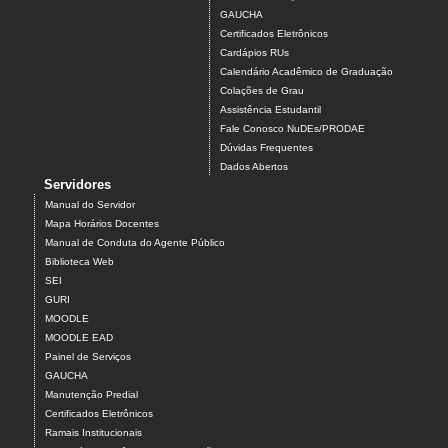
GAUCHA
Certificados Eletrônicos
Cardápios RUs
Calendário Acadêmico de Graduação
Colações de Grau
Assistência Estudantil
Fale Conosco NuDEs/PRODAE
Dúvidas Frequentes
Dados Abertos
Servidores
Manual do Servidor
Mapa Horários Docentes
Manual de Conduta do Agente Público
Biblioteca Web
SEI
GURI
MOODLE
MOODLE EAD
Painel de Serviços
GAUCHA
Manutenção Predial
Certificados Eletrônicos
Ramais Institucionais