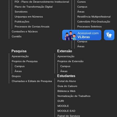
PDI - Plano de Desenvolvimento Institucional
Cursos
Plano de Transformação Digital
Campus
Servidores
Áreas
Unipampa em Números
Residência Multiprofissional
Publicações
Calendário Pós-Graduação
Processos de Contas Anuais
Processos Seletivos
Comissões e Núcleos
Pós-Graduação
Comitês
Projetos
Campus
Áreas
Pesquisa
Extensão
Apresentação
Apresentação
Projetos de Pesquisa
Projetos de Extensão
Campus
Campus
Áreas
Áreas
Estudantes
Grupos
Chamadas e Editais de Pesquisa
Portal do Aluno
Guia do Calouro
Biblioteca Web
Normalização de Trabalhos
GURI
MOODLE
MOODLE EAD
Painel de Serviços